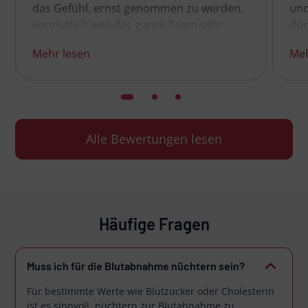
das Gefühl, ernst genommen zu werden,
und
vermutlich weil das ganze Team sehr
doc
aufmerksam ist und Empathie besitzt.
füh
Mehr lesen
Meh
Auch am neuen Standort fühle ich mich
beh
sehr wohl. Alles ist sehr hell und offen
Im 
gestaltet. Was ich ich auch sehr toll finde
ein
ist, dass es viele Parkplätze gibt, sodass
Blu
auch Menschen die nicht gut zu Fuß sind,
kei
Alle Bewertungen lesen
die Praxis gut erreichen können. Große
kle
Empfehlung.
gan
Jah
abr
Häufige Fragen
Muss ich für die Blutabnahme nüchtern sein?
Für bestimmte Werte wie Blutzucker oder Cholesterin
ist es sinnvoll, nüchtern zur Blutabnahme zu