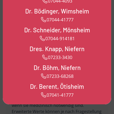
07044-4093
akuten Beschwerden wie Fieber, Schmerzen
Dr. Bödinger, Wimsheim
oder Erschöpfung
07044-41777
Verdacht auf Infektionen oder
Entzündungen
Dr. Schneider, Mönsheim
bestehenden Erkrankungen wie Diabetes,
07044-914181
Schilddrüsenstörungen oder Herz-
Kreislauf-Problemen
Dres. Knapp, Niefern
regelmäßiger Kontrolle bei chronischen
07233-3430
Diagnosen
Vorsorgeuntersuchungen und
Dr. Böhm, Niefern
Gesundheits-Check-ups
07233-68268
unklaren Symptomen, die weitere
Abklärung erfordern
Dr. Berent, Ötisheim
Viele Laboruntersuchungen werden von der
07041-41777
gesetzlichen Krankenkasse übernommen,
wenn sie medizinisch notwendig sind.
Erweiterte Werte können je nach Fragestellung