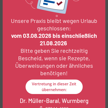
Schnell- und Akutdiagnostik
Bei Bedarf liegen bestimmte Ergebnisse
bereits am selben Tag vor, besonders
Unsere Praxis bleibt wegen Urlaub
hilfreich bei akuten Beschwerden.
geschlossen:
Erweiterte Laborprofile
vom 03.08.2026 bis einschließlich
Für individuelle Fragestellungen, zum
21.08.2026
Beispiel im Rahmen von Check-ups, zur
Bitte geben Sie rechtzeitig
Kontrolle chronischer Erkrankungen oder
Bescheid, wenn sie Rezepte,
zur Abklärung spezifischer Symptome.
Überweisungen oder ähnliches
benötigen!
Für wen sind Laboruntersuchungen
Vertretung in dieser Zeit
sinnvoll
übernehmen:
Laboruntersuchungen sind für viele
Dr. Müller-Baral, Wurmberg
Situationen geeignet und besonders hilfreich
bei: