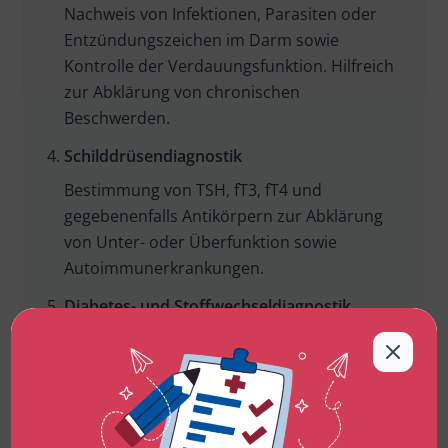
Nachweis von Infektionen, Parasiten oder
Entzündungszeichen im Darm sowie
Kontrolle der Verdauungsfunktion. Hilfreich
zur Abklärung von chronischen
Beschwerden.
Schilddrüsendiagnostik
Bestimmung von TSH, fT3, fT4 und
gegebenenfalls Antikörpern zur Abklärung
von Unter- oder Überfunktion sowie
Autoimmunerkrankungen.
Diabetes- und Stoffwechseldiagnostik
Messung von Blutzucker, HbA1c, Fettwerten
und weiteren Parametern zur
Früherkennung von Diabetes oder
Stoffwechselstörungen.